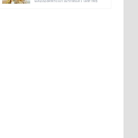
ฉลององค์พระแก้วมรกตแล้ว ได้ทำพิธี
รัชกาลที่ ๓
มาช้านาน ตั้งแต่เมื่อครั้งที่พระบาทสมเด็จ
อัญเชิญเข้ามาประดิษฐานไว้ ณ ฐานชุกชี
พระพุทธเลิศหล้านภาลัย รัชกาลที่
แห่งนี้ ในสมัยรัชกาลที่ ๕ ยังเรียกพระวิหาร
๒ พระองค์ยังทรงครองพระยศที่ สมเด็จ
แห่งนี้ว่า “วิหารพระแก้ว” อยู่ตลอดมา จน
พระเจ้าลูกยาเธอ ได้เสด็จมาประทับอยู่ที่
ต่อมาชาวบ้านได้เรียกเพี้ยนกันไปว่า
พระราชวังเดิมกรุงธนบุรี
“วิหารพระเขี้ยวแก้ว” พระจุฬามณีเจดีย์
องค์นี้เป็นสิ่งศักดิ์สิทธิ์ของวัดอรุณ
ราชวราราม ที่ชาวบ้านในละแวกนี้ให้
ความเคารพศรัทธาตั้งแต่ครั้งอดีตกาลจวบ
จนมาถึงยุคปัจ