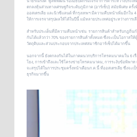
นายรณรงค์ พูลพิพัฒน์ รองอธิบดีกรมเจรจาการค้าระหว่างประ
ตกลงหุ้นส่วนทางเศรษฐกิจระดับภูมิภาค (อาร์เซ็ป) สมัยพิเศษ ครั้งที่
ออสเตรเลีย และนิวซีแลนด์ ที่กรุงเทพฯ มีความคืบหน้าเพิ่มอีกใน
ให้การเจรจาสรุปผลให้ได้ในปีนี้ แม้หลายประเทศอยู่ระหว่างการเลื
สำหรับประเด็นที่มีความคืบหน้าเช่น รายการสินค้าสำหรับกฎถิ่นกำ
กันได้แล้วกว่า 70% ของรายการสินค้าทั้งหมด ซึ่งจะเป็นโอกาสให้ผ
วัตถุดิบและส่วนประกอบจากประเทศสมาชิกอาร์เซ็ปได้มากขึ้น
นอกจากนี้ ยังตกลงกันได้ในภาคผนวกบริการโทรคมนาคมใน 6 เรื่
โยง, การเข้าถึงและใช้โครงข่ายโทรคมนาคม, การระงับข้อพิพาท แ
จะสรุปได้ในการประชุมครั้งหน้าเดือนก.ค.นี้ ที่ออสเตรเลีย ซึ
ธุรกิจมากขึ้น