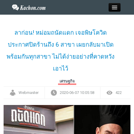
Close
ลาก่อน! หม่อมถนัดแดก เจอพิษโควิด
ประกาศปิดร้านถึง 6 สาขา เผยกลับมาเปิด
Home
พร้อมกันทุกสาขา ไม่ได้ง่ายอย่างที่คาดหวัง
ข่าว
เอาไว้
กะฉ่อนพระเครื่อง
เศรษฐกิจ
วาไรตี้
Webmaster
2020-06-07 10:05:58
422
ไลฟ์สไตล์
สังคมออนไลน์