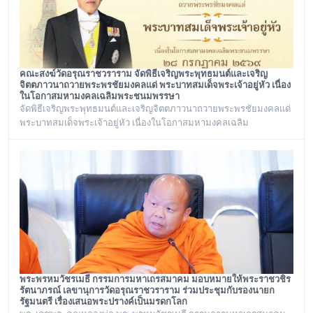
คณะสงฆ์วัดอรุณราชวราราม จัดพิธีเจริญพระพุทธมนต์และเจริญ
จิตตภาวนาถวายพระพรชัยมงคลแด่ พระบาทสมเด็จพระเจ้าอยู่หัว เนื่อง
ในโอกาสมหามงคลเฉลิมพระชนมพรรษา
จัดพิธีเจริญพระพุทธมนต์และเจริญจิตตภาวนาถวายพระพรชัยมงคลแด่
พระบาทสมเด็จพระเจ้าอยู่หัว เนื่องในโอกาสมหามงคลเฉลิม
พระชนมพรรษา ๒๘ กรกฎาคม ๒๕๖๙ ณ พระอุโบสถ วัดอรุณ
ราชวราราม กรุงเทพเทพมหานครในวันอังคาร ที่ ๒๘ กรกฎาคม ๒๕๖๙
พระพรหมวัชรเมธี กรรมการมหาเถรสมาคม มอบหมายให้พระราชวชิร
รัตนาภรณ์ เลขานุการวัดอรุณราชวราราม ร่วมประชุมกับรองนายก
รัฐมนตรี เรื่องเสนอพระปรางค์เป็นมรดกโลก