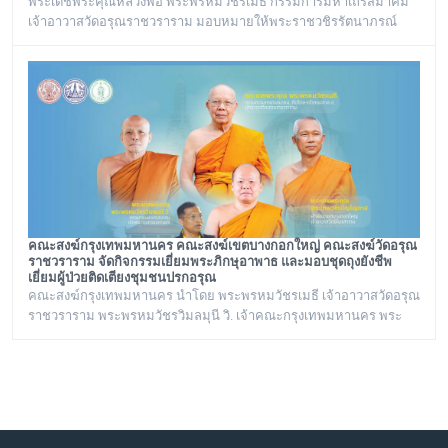
พระเดชพระคุณหลวงพ่อ พระพรหมวัชรเมธี กรรมการมหาเถรสมาคม
เจ้าอาวาสวัดอรุณราชวราราม มอบหมายให้พระราชวชิรรัตนาภรณ์
เลขานุการวัดอรุณราชวราราม และคณะร่วมประชุมกับรองนายก
รัฐมนตรี เรื่องเสนอพระปรางค์เป็นมรดกโลก ณ ทำเนียบรัฐบาล
คณะสงฆ์กรุงเทพมหานคร คณะสงฆ์เขตบางกอกใหญ่ คณะสงฆ์วัดอรุณ
ราชวราราม จัดกิจกรรมเยี่ยมพระภิกษุอาพาธ และมอบชุดถุงยังชีพ
เยี่ยมผู้ป่วยติดเตียงชุมชนปรกอรุณ
คณะสงฆ์กรุงเทพมหานคร นำโดย พระพรหมวัชรเมธี เจ้าอาวาสวัดอรุณ
ราชวราราม พระพรหมวัชรวิมลมุนี วิ. เจ้าคณะกรุงเทพมหานคร พระ
ราชปัญญารังษี เจ้าคณะเขตบางกอกใหญ่ เจ้าอาวาสวัดชิโนรสาราม
และ พระราชวชิรรัตนาภรณ์ ดร. (ชุมพร นิติสาโร) เจ้าคณะแขวงวัด
อรุณ, เลขานุการวัดอรุณราชวราราม นายเกียรติวิสุทธิ์ เพ็ชรหมื่นไวย ผู้
อำนวยการเขตบางกอกใหญ่ จัดโครงการเยี่ยมพระภิกษุอาพาธในเขต
บางกอกใหญ่ และเยี่ยม/มอบถุงยังชีพผู้