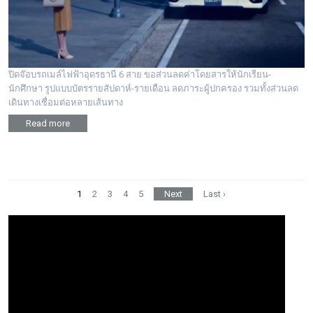
ปิดจ๊อบรถเมล์ไฟฟ้าอุดรธานี 6 สาย ขอส่วนลดค่าโดยสารให้นักเรียน-
นักศึกษา รูปแบบบัตรรายสัปดาห์-รายเดือน ลดภาระผู้ปกครอง รวมทั้งส่วนลด
เดินทางเชื่อมต่อหลายเส้นทาง
Read more
1
2
3
4
5
Next
Last ›