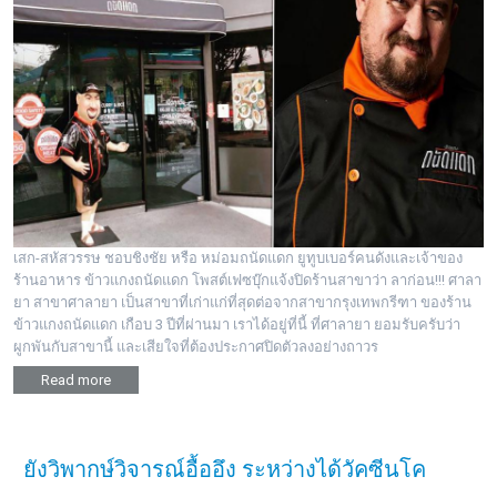
พระดอทกะฉ่อน
กะฉ่อนช้อปปิ้ง
ติดต่อ
เสก-สหัสวรรษ ชอบชิงชัย หรือ หม่อมถนัดแดก ยูทูบเบอร์คนดังและเจ้าของ
ร้านอาหาร ข้าวแกงถนัดแดก โพสต์เฟซบุ๊กแจ้งปิดร้านสาขาว่า ลาก่อน!!! ศาลา
ยา สาขาศาลายา เป็นสาขาที่เก่าแก่ที่สุดต่อจากสาขากรุงเทพกรีฑา ของร้าน
ข้าวแกงถนัดแดก เกือบ 3 ปีที่ผ่านมา เราได้อยู่ที่นี้ ที่ศาลายา ยอมรับครับว่า
ผูกพันกับสาขานี้ และเสียใจที่ต้องประกาศปิดตัวลงอย่างถาวร
Read more
ยังวิพากษ์วิจารณ์อื้ออึง ระหว่างได้วัคซีนโค