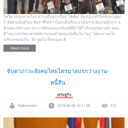
โควิด-19 คุกคามโลก ความคืบหน้าเรื่อง “วัคซีน” ชัยชนะแท้จริงเพื่อควบคุม
ไวรัสสายพันธุ์ใหม่ ที่คร่าชีวิตชาวโลกแล้วเกือบ 3 แสนราย ล้มป่วยอีกกว่า 4
ล้านคน อิสราเอล ประกาศค้นพบแอนติบอดีที่ทำให้ไวรัสหยุดขยายตัว ขณะ
ที่ ไทย กรมวิทยาศาสตร์การแพทย์ ทดลองวัคซีนใน “หนู” ได้ผลน่าพอใจ
เตรียมทดลองใน “ลิง” ต่อไป ทั้งหนูและลิ
Read more
จับตาภาวะสังคมไทยไตรมาสแรกว่างงาน-
หนี้สิน
เศรษฐกิจ
Webmaster
2019-06-06 10:11:00
312