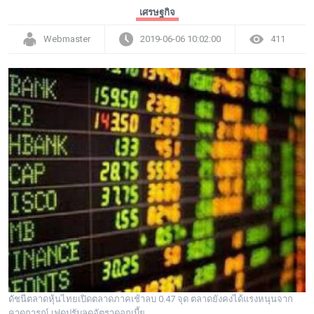
เศรษฐกิจ
Webmaster
2019-06-06 10:02:00
411
ดัชนีตลาดหุ้นไทยเปิดตลาดภาคเช้าลบ 0.47 จุด ตลาดยังคงได้แรงหนุนจาก
คาดการณ์ เฟดปรับลดอัตราดอกเบี้ย