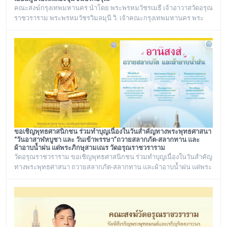
คณะสงฆ์กรุงเทพมหานคร นำโดย พระพรหมวัชรเมธี เจ้าอาวาสวัดอรุณ
ราชวราราม พระพรหมวัชรวิมลมุนี วิ. เจ้าคณะกรุงเทพมหานคร พระ
เทพวชิรปัญโญภาส เจ้าคณะเขตบางกอกใหญ่ เจ้าอาวาสวัดชิโนรสาราม
และ พระราชวชิรรัตนาภรณ์ ดร. (ชุมพร นิติสาโร) เจ้าคณะแขวงวัด
อรุณ, รองวัดอรุณราชวราราม นายเกียรติวิสุทธิ์ เพ็ชรหมื่นไวย ผู้อำนวย
การเขตบางกอกใหญ่ จัดโครงการเยี่ยมพระภิกษุอาพาธในเขต
บางกอกใหญ่ และเยี่ยม/มอบถุงยัง
ขอเชิญพุทธศาสนิกชน ร่วมทำบุญเนื่องในวันสำคัญทางพระพุทธศาสนา
“วันอาสาฬหบูชา และ วันเข้าพรรษา”ถวายสลากภัต-สลากทาน และ
ผ้าอาบน้ำฝน แด่พระภิกษุสามเณร วัดอรุณราชวราราม
วัดอรุณราชวราราม ขอเชิญพุทธศาสนิกชน ร่วมทำบุญเนื่องในวันสำคัญ
ทางพระพุทธศาสนา ถวายสลากภัต-สลากทาน และผ้าอาบน้ำฝน แด่พระ
ภิกษุสามเณร วัดอรุณราชวราราม ๑๓๖ รูป วันพฤหัสบดี ที่ ๓๐ กรกฎาคม
พ.ศ. ๒๕๖๙ เวลา ๑๒.๐๐ น. ณ พระวิหาร วัดอรุณราชวราราม
กรุงเทพมหานคร