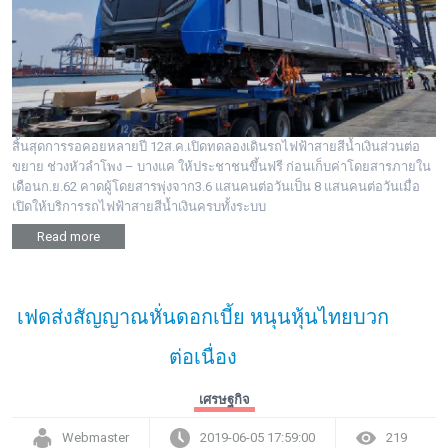
สิ้นสุดการรอคอยหลายปี 12ส.ค.เปิดทดลองเดินรถไฟฟ้าสายสีน้ำเงินส่วนต่อ
ขยาย ช่วงหัวลำโพง – บางแค ให้ประชาชนขึ้นฟรี ก่อนเก็บค่าโดยสารภายใน
เดือนก.ย.62 คาดผู้โดยสารพุ่งจาก3.6 แสนคนต่อวันเป็น 8 แสนคนต่อวันเมื่อ
เปิดให้บริการรถไฟฟ้าสายสีน้ำเงินครบทั้งระบบ
Read more
เฟดส่งสัญญาณหั่นดอกเบี้ย หนุนหุ้นไทยบวก
ต่อเนื่อง
เศรษฐกิจ
Webmaster
2019-06-05 17:59:00
219