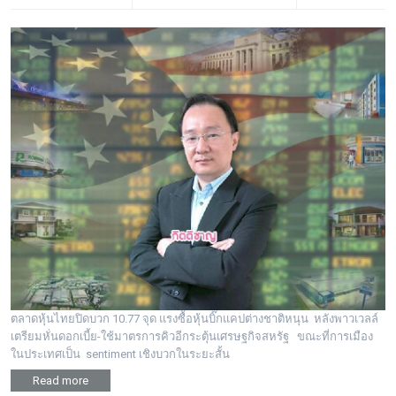
ตลาดหุ้นไทยปิดบวก 10.77 จุด แรงซื้อหุ้นบิ๊กแคปต่างชาติหนุน หลังพาวเวลล์
เตรียมหั่นดอกเบี้ย-ใช้มาตรการคิวอีกระตุ้นเศรษฐกิจสหรัฐ ขณะที่การเมือง
ในประเทศเป็น sentiment เชิงบวกในระยะสั้น
Read more