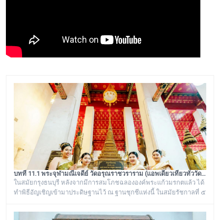
บทที่ 11.1 พระจุฬามณีเจดีย์ วัดอรุณราชวราราม (แอพเดียวเที่ยวทั่ววัดอรุณ)
ในสมัยกรุงธนบุรี หลังจากมีการสมโภชฉลององค์พระแก้วมรกตแล้ว ได้
ทำพิธีอัญเชิญเข้ามาประดิษฐานไว้ ณ ฐานชุกชีแห่งนี้ ในสมัยรัชกาลที่ ๕
ยังเรียกพระวิหารแห่งนี้ว่า “วิหารพระแก้ว” อยู่ตลอดมา จนต่อมาชาว
บ้านได้เรียกเพี้ยนกันไปว่า “วิหารพระเขี้ยวแก้ว” พระจุฬามณีเจดีย์องค์นี้