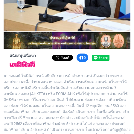
พระดอทกะฉ่อน
กะฉ่อนช้อปปิ้ง
ติดต่อ
สนับสนุนเนื่อหา
0
นายอดุลย์ โชตินิสากรณ์ อธิบดีกรมการค้าต่างประเทศ เปิดเผยว่า กรมฯ จะ
ออกประกาศเพื่อกำหนดแนวทางและดำเนินการเตรียมความพร้อมในการให้
บริการออกหนังสือรับรองถิ่นกำเนิดสินค้ารองรับความตกลงการค้าเสรี
อาเซียน-ฮ่องกง (AHKFTA) หรือ FORM AHK เพื่อให้ผู้ประกอบการสามารถใช้
สิทธิพิเศษทางภาษีในการส่งออกสินค้าไปยังตลาดฮ่องกง หลังจากที่อาเซียน
และฮ่องกงได้ร่วมลงนามในความตกลงฯ เมื่อวันที่ 12 พฤศจิกายน 2560 และ
ขณะนี้สมาชิกอาเซียนและฮ่องกงกำลังเร่งดำเนินการภายในเพื่อเตรียมรองรับ
การเปิดเสรี ซึ่งคาดว่าความตกลงฯ ดังกล่าวจะมีผลบังคับใช้ภายในไตรมาส
แรกปี 2562 เมื่อภาคีสมาชิกอย่างน้อย 5 ประเทศ ได้แก่ ฮ่องกง และประเทศ
สมาชิกอาเซียน 4 ประเทศ ดำเนินกระบวนการภายในแล้วเสร็จตามบัญญัติของ