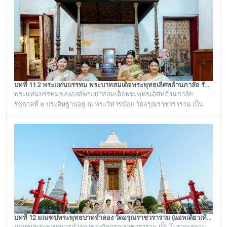
เป็นสิ่งศักดิ์สิทธิ์ของวัดอรุณราชวราราม ที่ชาวบ้านในละแวกนี้ให้ความ
เคารพศรัทธาตั้งแต่ครั้งอดีตกาลจวบจนมาถึงยุคปัจ
บทที่ 11.2 พระแท่นบรรทม พระบาทสมเด็จพระพุทธเลิศหล้านภาลัย รัชกาลที่ ๒ วัดอรุณราชวราราม (แอพเดียวเที่ยวทั่ววัดอรุณ)
พระแท่นบรรทมขององค์พระบาทสมเด็จพระพุทธเลิศหล้านภาลัย
รัชกาลที่ ๒ ประดิษฐานอยู่ ณ พระวิหารน้อย วัดอรุณราชวราราม เป็น
พระแท่นบรรทมเก่าแก่โบราณที่มีลวดลายแกะสลักงดงาม เป็นของ
ดั้งเดิมที่มีอยู่คู่กับวัดอรุณราชวรารามมาช้านาน ตั้งแต่เมื่อครั้งที่พระบาท
สมเด็จพระพุทธเลิศหล้านภาลัย รัชกาลที่ ๒ พระองค์ยังทรงครองพระยศ
ที่ สมเด็จพระเจ้าลูกยาเธอ ได้เสด็จมาประทับอยู่ที่พระราชวังเดิม
กรุงธนบุรี
บทที่ 12 มณฑปพระพุทธบาทจำลอง วัดอรุณราชวราราม (แอพเดียวเที่ยวทั่ววัดอรุณ)
มณฑปพระพุทธบาทจำลองของวัดอรุณราชวราราม เป็นโบราณสถาน