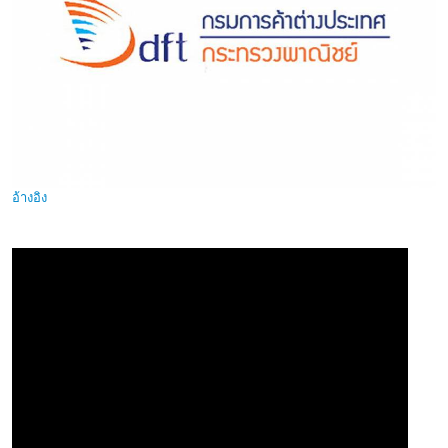
อ้างอิง