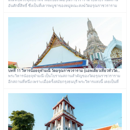
อันศักดิ์สิทธิ์ ซึ่งเป็นที่เคารพบูชาของหมู่คณะสงฆ์วัดอรุณราชวราราม
และชาวบ้านในละแวกนี้ ตั้งอยู่ระหว่างพระเจดีย์ย่อเหลี่ยมไม้ยี่สิบ ๔ องค์
กับพระวิหารใหญ่วัดอรุณราชวราราม บริเวณของฐานเป็นรูปสี่เหลี่ยมจตุ
รัส ก่อด้วยอิฐถือปูนประดับกระเบื้องถ้วยสีต่าง ๆ มีฐานทักษิณ ๒ ชั้น สร้าง
ขึ้นในรัชสมัยพระบาทสมเด็จพระนั่งเกล้าเจ้าอยู่หัว รัชกาลที่ ๓
บทที่ 11 วิหารน้อยจุฬามณี วัดอรุณราชวราราม (แอพเดียวเที่ยวทั่ววัดอรุณ)
พระวิหารน้อยจุฬามณี เป็นโบราณสถานสำคัญของวัดอรุณราชวราราม
อีกสถานที่หนึ่ง เพราะเมื่อครั้งสมัยกรุงธนบุรี พระวิหารแห่งนี้ เคยเป็นที่
ประดิษฐาน พระพุทธมหามณีรัตนปฏิมากร หรือ พระแก้วมรกต ก่อนจะ
ทำพิธีอัญเชิญ ย้ายไปประดิษฐานอยู่ที่ วัดพระศรีรัตนศาสดาราม หรือ วัด
พระแก้ว ในพระบรมมหาราชวัง