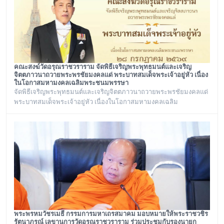
คณะสงฆ์วัดอรุณราชวราราม จัดพิธีเจริญพระพุทธมนต์และเจริญ
จิตตภาวนาถวายพระพรชัยมงคลแด่ พระบาทสมเด็จพระเจ้าอยู่หัว เนื่อง
ในโอกาสมหามงคลเฉลิมพระชนมพรรษา
จัดพิธีเจริญพระพุทธมนต์และเจริญจิตตภาวนาถวายพระพรชัยมงคลแด่
พระบาทสมเด็จพระเจ้าอยู่หัว เนื่องในโอกาสมหามงคลเฉลิม
พระชนมพรรษา ๒๘ กรกฎาคม ๒๕๖๙ ณ พระอุโบสถ วัดอรุณ
ราชวราราม กรุงเทพเทพมหานครในวันอังคาร ที่ ๒๘ กรกฎาคม ๒๕๖๙
พระพรหมวัชรเมธี กรรมการมหาเถรสมาคม มอบหมายให้พระราชวชิร
รัตนาภรณ์ เลขานุการวัดอรุณราชวราราม ร่วมประชุมกับรองนายก