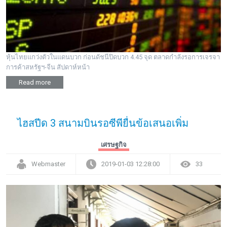
พระดอทกะฉ่อน
กะฉ่อนช้อปปิ้ง
หุ้นไทยแกว่งตัวในแดนบวก ก่อนดัชนีปิดบวก 4.45 จุด ตลาดกำลังรอการเจรจา
ติดต่อ
การค้าสหรัฐฯ-จีน สัปดาห์หน้า
Read more
ไฮสปีด 3 สนามบินรอซีพียื่นข้อเสนอเพิ่ม
เศรษฐกิจ
Webmaster
2019-01-03 12:28:00
33