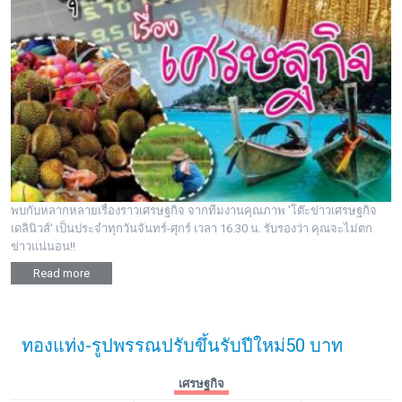
พบกับหลากหลายเรื่องราวเศรษฐกิจ จากทีมงานคุณภาพ 'โต๊ะข่าวเศรษฐกิจ
เดลินิวส์' เป็นประจำทุกวันจันทร์-ศุกร์ เวลา 16.30 น. รับรองว่า คุณจะไม่ตก
ข่าวแน่นอน!!
Read more
ทองแท่ง-รูปพรรณปรับขึ้นรับปีใหม่50 บาท
เศรษฐกิจ