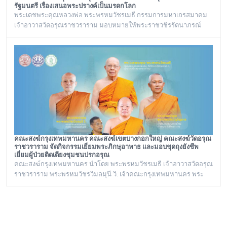
รัฐมนตรี เรื่องเสนอพระปรางค์เป็นมรดกโลก
พระเดชพระคุณหลวงพ่อ พระพรหมวัชรเมธี กรรมการมหาเถรสมาคม
เจ้าอาวาสวัดอรุณราชวราราม มอบหมายให้พระราชวชิรรัตนาภรณ์
เลขานุการวัดอรุณราชวราราม และคณะร่วมประชุมกับรองนายก
รัฐมนตรี เรื่องเสนอพระปรางค์เป็นมรดกโลก ณ ทำเนียบรัฐบาล
คณะสงฆ์กรุงเทพมหานคร คณะสงฆ์เขตบางกอกใหญ่ คณะสงฆ์วัดอรุณ
ราชวราราม จัดกิจกรรมเยี่ยมพระภิกษุอาพาธ และมอบชุดถุงยังชีพ
เยี่ยมผู้ป่วยติดเตียงชุมชนปรกอรุณ
คณะสงฆ์กรุงเทพมหานคร นำโดย พระพรหมวัชรเมธี เจ้าอาวาสวัดอรุณ
ราชวราราม พระพรหมวัชรวิมลมุนี วิ. เจ้าคณะกรุงเทพมหานคร พระ
ราชปัญญารังษี เจ้าคณะเขตบางกอกใหญ่ เจ้าอาวาสวัดชิโนรสาราม
และ พระราชวชิรรัตนาภรณ์ ดร. (ชุมพร นิติสาโร) เจ้าคณะแขวงวัด
อรุณ, เลขานุการวัดอรุณราชวราราม นายเกียรติวิสุทธิ์ เพ็ชรหมื่นไวย ผู้
อำนวยการเขตบางกอกใหญ่ จัดโครงการเยี่ยมพระภิกษุอาพาธในเขต
บางกอกใหญ่ และเยี่ยม/มอบถุงยังชีพผู้