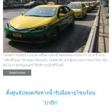
“ขนส่งฯ” เร่งสรุป 3 แนวทางขึ้นค่าแท็กซี่ นัดถกคณะกรรมการฯ ม.ค.นี้ ด้าน
“แท็กซี่โอเค” เข้าจดทะเบียนแล้ว 14,000 คัน ฟากผู้ประกอบการหน้าใหม่ เข็น
อินโนว่า-ฟอร์จูนเนอร์ ให้บริการแท็กซี่วีไอพี
Read more
ตั้งศูนย์ปลอดภัยทางน้ำรับมือพายุโซนร้อน
'ปาบึก'