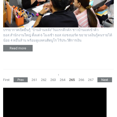
บรรยากาศเปิดยื่นกู้ “บ้านล้านหลัง”วันแรกคึกคัก ชาวบ้านแห่เข้าคิว
ธอส.สำนักงานใหญ่ ตั้งแต่ 6 โมงเช้า ธอส.จ่อชงบอร์ด ขยายวงเงินกู้คนรายได้
น้อย 4 หมื่นล้าน พร้อมดูแลคนติดบูโร ไร้ประวัติการเงิน
Read more
‹
First
Prev
261
262
263
264
265
266
267
Next