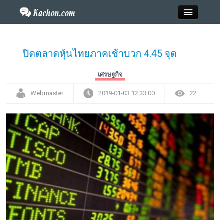
Close
ปิดตลาดหุ้นไทยภาคเช้าบวก 4.45 จุด
Home
เศรษฐกิจ
Webmaster
2019-01-03 12:33:00
22
ข่าว
กะฉ่อนพระเครื่อง
วาไรตี้
ไลฟ์สไตล์
สังคมออนไลน์