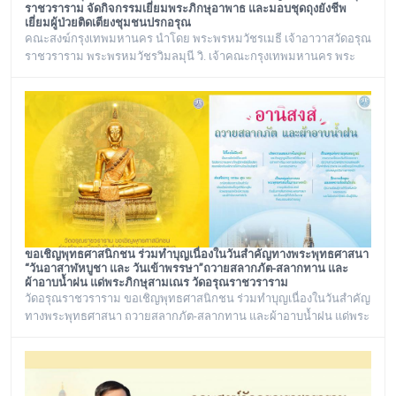
ราชวราราม จัดกิจกรรมเยี่ยมพระภิกษุอาพาธ และมอบชุดถุงยังชีพ
เยี่ยมผู้ป่วยติดเตียงชุมชนปรกอรุณ
คณะสงฆ์กรุงเทพมหานคร นำโดย พระพรหมวัชรเมธี เจ้าอาวาสวัดอรุณ
ราชวราราม พระพรหมวัชรวิมลมุนี วิ. เจ้าคณะกรุงเทพมหานคร พระ
เทพวชิรปัญโญภาส เจ้าคณะเขตบางกอกใหญ่ เจ้าอาวาสวัดชิโนรสาราม
และ พระราชวชิรรัตนาภรณ์ ดร. (ชุมพร นิติสาโร) เจ้าคณะแขวงวัด
อรุณ, รองวัดอรุณราชวราราม นายเกียรติวิสุทธิ์ เพ็ชรหมื่นไวย ผู้อำนวย
การเขตบางกอกใหญ่ จัดโครงการเยี่ยมพระภิกษุอาพาธในเขต
บางกอกใหญ่ และเยี่ยม/มอบถุงยัง
ขอเชิญพุทธศาสนิกชน ร่วมทำบุญเนื่องในวันสำคัญทางพระพุทธศาสนา
“วันอาสาฬหบูชา และ วันเข้าพรรษา”ถวายสลากภัต-สลากทาน และ
ผ้าอาบน้ำฝน แด่พระภิกษุสามเณร วัดอรุณราชวราราม
วัดอรุณราชวราราม ขอเชิญพุทธศาสนิกชน ร่วมทำบุญเนื่องในวันสำคัญ
ทางพระพุทธศาสนา ถวายสลากภัต-สลากทาน และผ้าอาบน้ำฝน แด่พระ
ภิกษุสามเณร วัดอรุณราชวราราม ๑๓๖ รูป วันพฤหัสบดี ที่ ๓๐ กรกฎาคม
พ.ศ. ๒๕๖๙ เวลา ๑๒.๐๐ น. ณ พระวิหาร วัดอรุณราชวราราม
กรุงเทพมหานคร