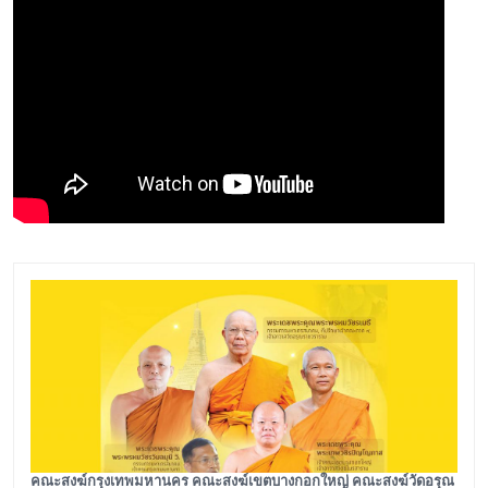
คณะสงฆ์กรุงเทพมหานคร คณะสงฆ์เขตบางกอกใหญ่ คณะสงฆ์วัดอรุณ