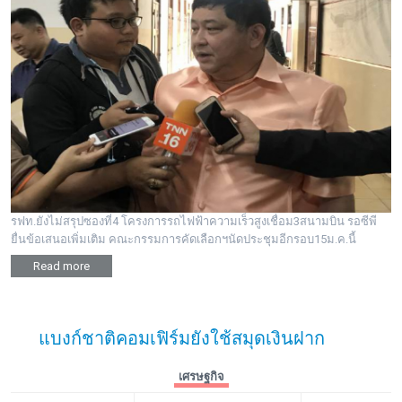
รฟท.ยังไม่สรุปซองที่4 โครงการรถไฟฟ้าความเร็วสูงเชื่อม3สนามบิน รอซีพี
ยื่นข้อเสนอเพิ่มเติม คณะกรรมการคัดเลือกฯนัดประชุมอีกรอบ15ม.ค.นี้
Read more
แบงก์ชาติคอมเฟิร์มยังใช้สมุดเงินฝาก
เศรษฐกิจ