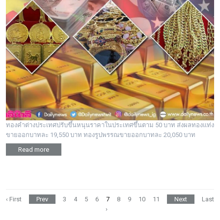
ทองคำต่างประเทศปรับขึ้นหนุนราคาในประเทศขึ้นตาม 50 บาท ส่งผลทองแท่ง
ขายออกบาทละ 19,550 บาท ทองรูปพรรณขายออกบาทละ 20,050 บาท
Read more
‹ First
Prev
3
4
5
6
7
8
9
10
11
Next
Last
›