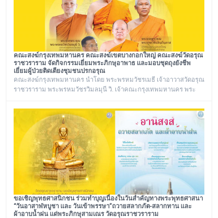
คณะสงฆ์กรุงเทพมหานคร คณะสงฆ์เขตบางกอกใหญ่ คณะสงฆ์วัดอรุณ
ราชวราราม จัดกิจกรรมเยี่ยมพระภิกษุอาพาธ และมอบชุดถุงยังชีพ
เยี่ยมผู้ป่วยติดเตียงชุมชนปรกอรุณ
คณะสงฆ์กรุงเทพมหานคร นำโดย พระพรหมวัชรเมธี เจ้าอาวาสวัดอรุณ
ราชวราราม พระพรหมวัชรวิมลมุนี วิ. เจ้าคณะกรุงเทพมหานคร พระ
เทพวชิรปัญโญภาส เจ้าคณะเขตบางกอกใหญ่ เจ้าอาวาสวัดชิโนรสาราม
และ พระราชวชิรรัตนาภรณ์ ดร. (ชุมพร นิติสาโร) เจ้าคณะแขวงวัด
อรุณ, รองวัดอรุณราชวราราม นายเกียรติวิสุทธิ์ เพ็ชรหมื่นไวย ผู้อำนวย
การเขตบางกอกใหญ่ จัดโครงการเยี่ยมพระภิกษุอาพาธในเขต
บางกอกใหญ่ และเยี่ยม/มอบถุงยัง
ขอเชิญพุทธศาสนิกชน ร่วมทำบุญเนื่องในวันสำคัญทางพระพุทธศาสนา
“วันอาสาฬหบูชา และ วันเข้าพรรษา”ถวายสลากภัต-สลากทาน และ
ผ้าอาบน้ำฝน แด่พระภิกษุสามเณร วัดอรุณราชวราราม