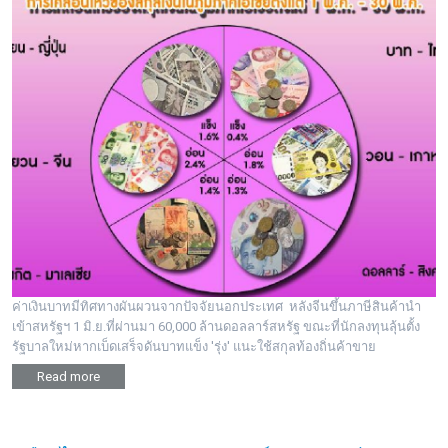
ค่าเงินบาทมีทิศทางผันผวนจากปัจจัยนอกประเทศ หลังจีนขึ้นภาษีสินค้านำ
เข้าสหรัฐฯ 1 มิ.ย.ที่ผ่านมา 60,000 ล้านดอลลาร์สหรัฐ ขณะที่นักลงทุนลุ้นตั้ง
รัฐบาลใหม่หากเบ็ดเสร็จดันบาทแข็ง 'รุ่ง' แนะใช้สกุลท้องถิ่นค้าขาย
Read more