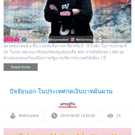
พระดอทกะฉ่อน
กะฉ่อนช้อปปิ้ง
ติดต่อ
ตลาดหุ้นไทยมิ.ย.ขึ้น 3 ปัจจัยทั้งการหารือ'ทรัมป์' -'สี จิ้นผิง' ในการประชุมจี
20 โอเปก-เฟด แนะปรับพอร์ตลงทุนหุ้นเหลือ 40% หากดัชนีหลุด 1,580 จุด
ด้านนักลงทุนหวั่นเสถียรภาพรัฐบาลบริหารประเทศได้เพียง 1 ปี
Read more
ปัจจัยนอก-ในประเทศกดเงินบาทผันผวน
เศรษฐกิจ
Webmaster
2019-06-03 14:30:00
25