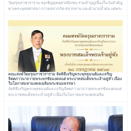
วัดอรุณราชวราราม ขอเชิญพุทธศาสนิกชน ร่วมทำบุญเนื่องในวันสำคัญ
ทางพระพุทธศาสนา ถวายสลากภัต-สลากทาน และผ้าอาบน้ำฝน แด่พระ
ภิกษุสามเณร วัดอรุณราชวราราม ๑๓๖ รูป วันพฤหัสบดี ที่ ๓๐ กรกฎาคม
พ.ศ. ๒๕๖๙ เวลา ๑๒.๐๐ น. ณ พระวิหาร วัดอรุณราชวราราม
กรุงเทพมหานคร
คณะสงฆ์วัดอรุณราชวราราม จัดพิธีเจริญพระพุทธมนต์และเจริญ
จิตตภาวนาถวายพระพรชัยมงคลแด่ พระบาทสมเด็จพระเจ้าอยู่หัว เนื่อง
ในโอกาสมหามงคลเฉลิมพระชนมพรรษา
จัดพิธีเจริญพระพุทธมนต์และเจริญจิตตภาวนาถวายพระพรชัยมงคลแด่
พระบาทสมเด็จพระเจ้าอยู่หัว เนื่องในโอกาสมหามงคลเฉลิม
พระชนมพรรษา ๒๘ กรกฎาคม ๒๕๖๙ ณ พระอุโบสถ วัดอรุณ
ราชวราราม กรุงเทพเทพมหานครในวันอังคาร ที่ ๒๘ กรกฎาคม ๒๕๖๙